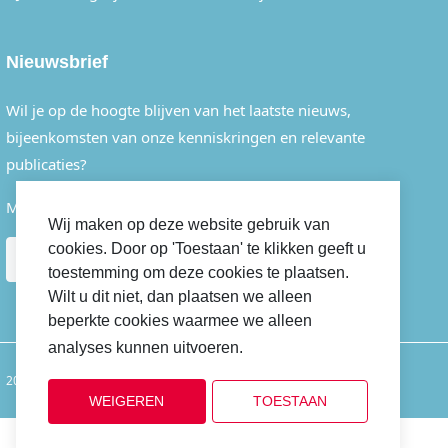
Nieuwsbrief
Wil je op de hoogte blijven van het laatste nieuws,
bijeenkomsten van onze kenniskringen en relevante
publicaties?
Meld je dan eenvoudig aan voor onze nieuwsbrief.
Wij maken op deze website gebruik van
cookies. Door op 'Toestaan' te klikken geeft u
AANMELDEN
toestemming om deze cookies te plaatsen.
Wilt u dit niet, dan plaatsen we alleen
beperkte cookies waarmee we alleen
analyses kunnen uitvoeren.
Cookiebeleid
2022 © GOAB
Disclaimer
Privacybeleid
Cookiebeleid
WEIGEREN
TOESTAAN