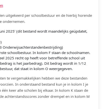
en
n uitgekeerd per schoolbestuur en de hierbij horende
 te ondernemen.
juni 2025’ (dit bestand wordt maandelijks geüpdatet,
O)
EB Onderwijsachterstandenbestrijding)
nste schoolbestuur. In kolom F staan de schoolnamen.
eel 2025 recht op heeft voor betreffende school uit
 bedrag is het jaarbedrag). Dit bedrag wordt in 1/12
bestuur, dat staat in kolom O weergegeven.
en te vergemakkelijken hebben we deze bestanden
orzien. In onderstaand bestand kun je in kolom I je
 één keer alle scholen bij elkaar. In kolom K staan de
 de achterstandsscores zonder drempel en in kolom M