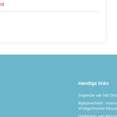
nd
APP
Handige links
Inspectie van het On
Rijksoverheid - Voor
Vroegschoolse Educa
Onderwijs aan Woon