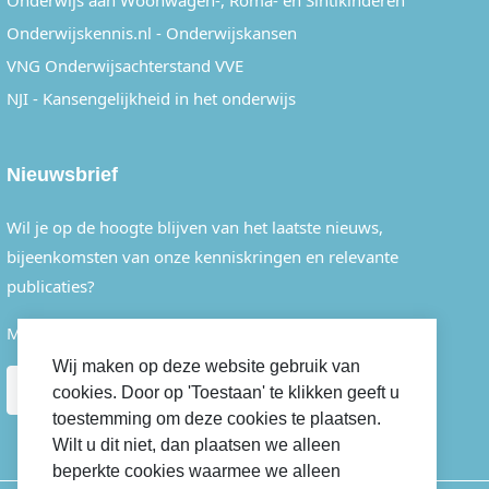
Onderwijs aan Woonwagen-, Roma- en Sintikinderen
Onderwijskennis.nl - Onderwijskansen
VNG Onderwijsachterstand VVE
NJI - Kansengelijkheid in het onderwijs
Nieuwsbrief
Wil je op de hoogte blijven van het laatste nieuws,
bijeenkomsten van onze kenniskringen en relevante
publicaties?
Meld je dan eenvoudig aan voor onze nieuwsbrief.
Wij maken op deze website gebruik van
AANMELDEN
cookies. Door op 'Toestaan' te klikken geeft u
toestemming om deze cookies te plaatsen.
Wilt u dit niet, dan plaatsen we alleen
beperkte cookies waarmee we alleen