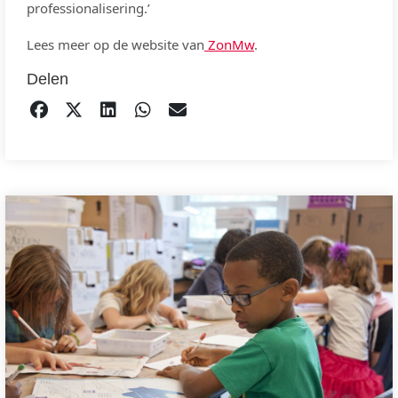
professionalisering.’
Lees meer op de website van
ZonMw
.
Delen
DELEN OP FACEBOOK
TWEET
DELEN OP LINKEDIN
DELEN OP WHATSAPP
EMAIL