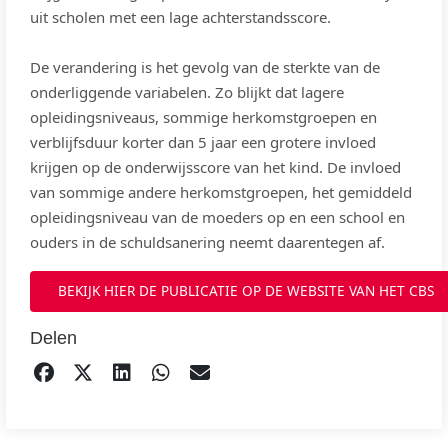
uit scholen met een lage achterstandsscore.
De verandering is het gevolg van de sterkte van de
onderliggende variabelen. Zo blijkt dat lagere
opleidingsniveaus, sommige herkomstgroepen en
verblijfsduur korter dan 5 jaar een grotere invloed
krijgen op de onderwijsscore van het kind. De invloed
van sommige andere herkomstgroepen, het gemiddeld
opleidingsniveau van de moeders op en een school en
ouders in de schuldsanering neemt daarentegen af.
BEKIJK HIER DE PUBLICATIE OP DE WEBSITE VAN HET CBS
Delen
DELEN OP FACEBOOK
TWEET
DELEN OP LINKEDIN
DELEN OP WHATSAPP
EMAIL