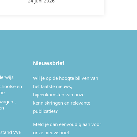
24 juni 2026
Nieuwsbrief
derwijs
Wil je op de hoogte blijven van
schoolse en
het laatste nieuws,
tie
bijeenkomsten van onze
wagen-,
kenniskringen en relevante
en
publicaties?
Meld je dan eenvoudig aan voor
stand VVE
onze nieuwsbrief.