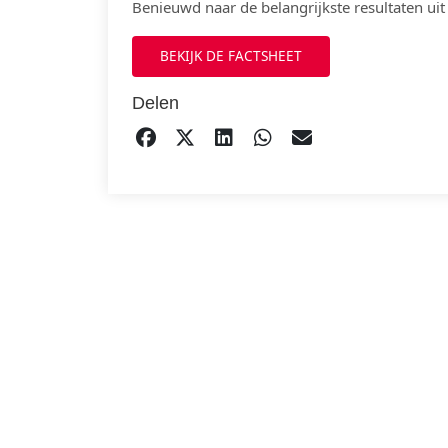
Benieuwd naar de belangrijkste resultaten uit
BEKIJK DE FACTSHEET
Delen
DELEN OP FACEBOOK
TWEET
DELEN OP LINKEDIN
DELEN OP WHATS
EMAIL