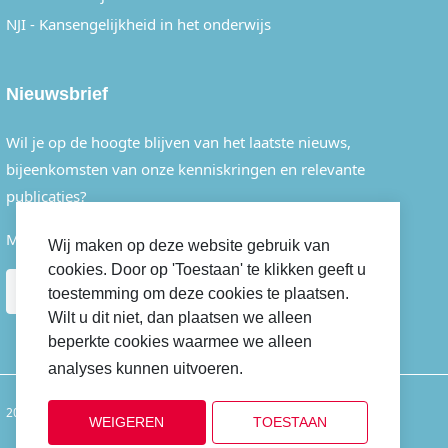
NJI - Kansengelijkheid in het onderwijs
Nieuwsbrief
Wil je op de hoogte blijven van het laatste nieuws,
bijeenkomsten van onze kenniskringen en relevante
publicaties?
Meld je dan eenvoudig aan voor onze nieuwsbrief.
Wij maken op deze website gebruik van
cookies. Door op 'Toestaan' te klikken geeft u
AANMELDEN
toestemming om deze cookies te plaatsen.
Wilt u dit niet, dan plaatsen we alleen
beperkte cookies waarmee we alleen
analyses kunnen uitvoeren.
Cookiebeleid
2022 © GOAB
Disclaimer
Privacybeleid
Cookiebeleid
WEIGEREN
TOESTAAN