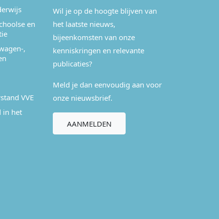
derwijs
Wil je op de hoogte blijven van
schoolse en
het laatste nieuws,
tie
bijeenkomsten van onze
wagen-,
kenniskringen en relevante
en
publicaties?
Meld je dan eenvoudig aan voor
stand VVE
onze nieuwsbrief.
 in het
AANMELDEN